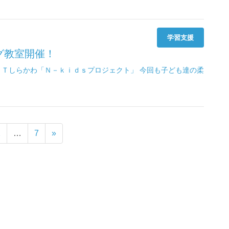
学習支援
ング教室開催！
 ＮＥＸＴしらかわ「Ｎ－ｋｉｄｓプロジェクト」 今回も子ども達の柔
2
…
7
»