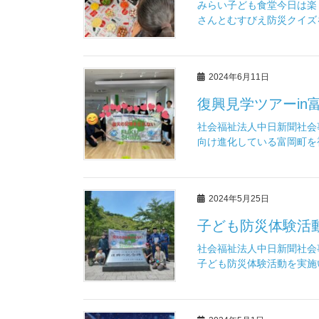
みらい子ども食堂今日は楽
さんとむすびえ防災クイズを
2024年6月11日
復興見学ツアーin
社会福祉法人中日新聞社会
向け進化している富岡町を視
2024年5月25日
子ども防災体験活
社会福祉法人中日新聞社会
子ども防災体験活動を実施い