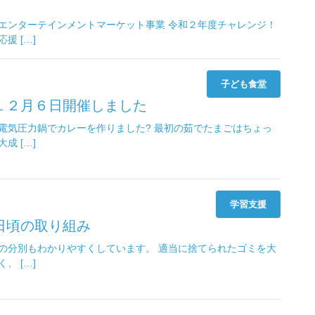
エンターテインメントマーケット事業 令和２年度チャレンジ！
援 […]
子ども食堂
１２月６日開催しました
電気圧力鍋でカレーを作りました? 最初の茹でたまごはちょっ
成 […]
学習支援
日頃の取り組み
の分別もわかりやすくしています。 適当に捨てられたゴミを大
、 […]